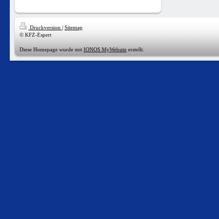
Druckversion
|
Sitemap
© KFZ-Espert
Diese Homepage wurde mit
IONOS MyWebsite
erstellt.